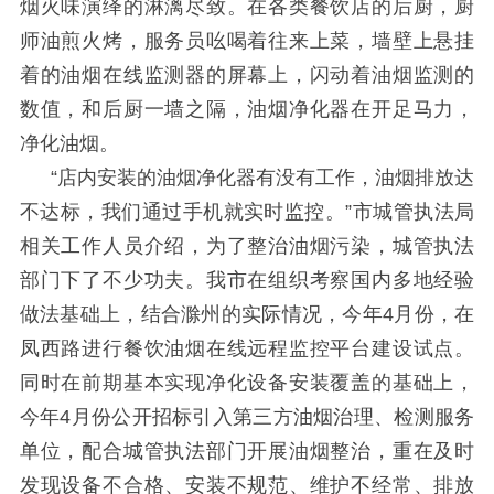
烟火味演绎的淋漓尽致。在各类餐饮店的后厨，厨
师油煎火烤，服务员吆喝着往来上菜，墙壁上悬挂
着的油烟在线监测器的屏幕上，闪动着油烟监测的
数值
，
和后厨一墙之隔，油烟净化器在开足马力，
净化油烟。
“店内安装的油烟净化器有没有工作，油烟排放达
不达标，我们通过手机就实时监控。”市城管执法局
相关工作人员介绍，为了整治油烟污染，城管执法
部门下了不少功夫。我市在组织考察
国内多
地经验
做法基础上，结合
滁州的
实际情况，今年
4月份，在
凤西路进行餐饮油烟在线远程监控平台建设试点。
同时在前期基本实现净化设备安装覆盖的基础上，
今年4月份公开招标引入第三方油烟治理、检测服务
单位，配合城管执法部门开展油烟整治，重在及时
发现设备不合格、安装不规范、维护不经常、排放