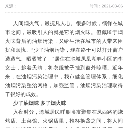
来源：
时间：2021-03-06
人间烟火气，最抚凡人心。很多时候，徜徉在城
市之间，最吸引人的就是它的烟火味。但藏匿于烟
火味背后的油烟污染，又给生活在城市的人带来困
扰和烦忧。
“少了油烟污染，现在终于可以打开窗户
透透气、晒晒被了。”居住在滁城凤凰湖畔小区的李
女士，趁着天晴，将衣服被子挂到窗外晾晒。近年
来，在油烟污染治理中，我市健全管理体系，细化
油烟污染整治网格，加强监管，油烟污染治理取得
了很好的成效。
少了油烟味
多了烟火味
入夜时分，滁城居民呼朋唤友聚集在凤西路的烧
烤店、土菜馆、火锅店里，推杯换盏之间，将人间