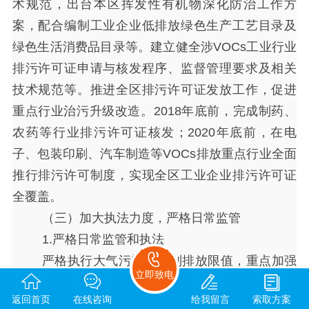
术规范，出台本区挥发性有机物深化防治工作方
案，配合编制工业企业低排放绿色生产工艺目录及
绿色生活消费品目录等。建立健全涉VOCs工业行业
排污许可证申请与核发程序、监督管理要求及相关
技术规范等。推进全区排污许可证发放工作，促进
重点行业治污升级改造。2018年底前，完成制药、
农药等行业排污许可证核发；2020年底前，在电
子、包装印刷、汽车制造等VOCs排放重点行业全面
推行排污许可制度，实现全区工业企业排污许可证
全覆盖。
（三）加大执法力度，严格日常监管
1.严格日常监管和执法
严格执行大气污染物特别排放限值，重点加强
立即致电
对燃煤锅炉和窑炉、挥发性有机物排放源、重污染
返回首页
在线咨询
给我留言
索取方案
工业企业和结构调整企业，以及扬尘产生源和社会